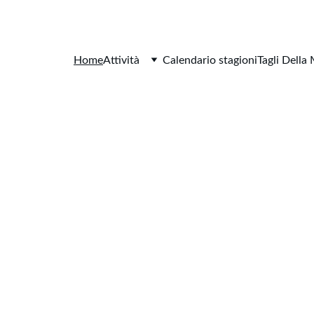
Home
Attività
Calendario stagioni
Tagli Della
ri il Mercato Trio