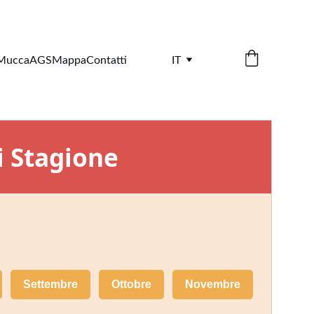
 Mucca
AGS
Mappa
Contatti
IT