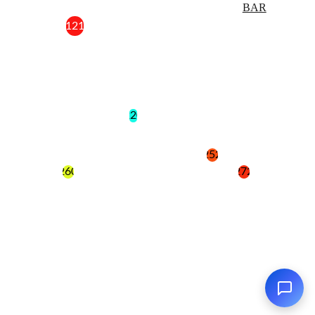
BAR
121
220
252
260
272
privacy & policy
termini e condizioni
mercatotrionfale1@gmail.com
© 2024. All rights reserved.