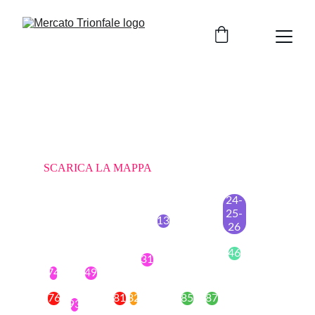
SCARICA LA MAPPA
24-
25-
13
26
46
31
74
49
76
81
82
85
87
93