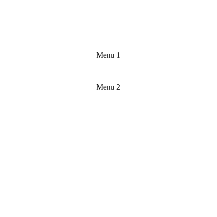
Menu 1
Menu 2
★★★★★
Un'esperienza culinaria straordinaria! I 
piatti dello chef romano sono un viaggio 
nei sapori autentici. Consiglio vivamente 
di visitare questo ristorante unico.